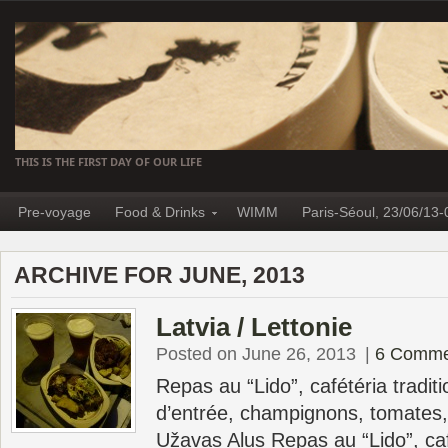
THIS IS THE FIRST DAY OF OUR LIFE
Pre-voyage
Food & Drinks
WIMM
Paris-Séoul, 23/06/13-
ARCHIVE FOR JUNE, 2013
Latvia / Lettonie
Posted on June 26, 2013
|
6 Comme
Repas au “Lido”, cafétéria traditi
d’entrée, champignons, tomates
Užavas Alus Repas au “Lido”, café