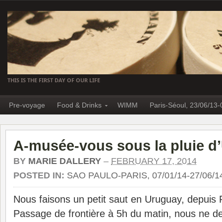
THIS IS THE FIRST DAY OF OUR LIFE
Pre-voyage
Food & Drinks
WIMM
Paris-Séoul, 23/06/13-
A-musée-vous sous la pluie d
BY
MARIE DALLERY
–
FEBRUARY 17, 2014
POSTED IN:
SAO PAULO-PARIS, 07/01/14-27/06/1
Nous faisons un petit saut en Uruguay, depuis 
Passage de frontière à 5h du matin, nous ne