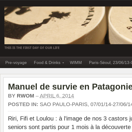
THIS IS THE FIRST DAY OF OUR LIFE
Pre-voyage
Food & Drinks
WIMM
Paris-Séoul, 23/06/13-
Manuel de survie en Patagoni
BY
RWOM
–
APRIL 6, 2014
POSTED IN:
SAO PAULO-PARIS, 07/01/14-27/06/1
Riri, Fifi et Loulou : à l’image de nos 3 castors 
seniors sont partis pour 1 mois à la découverte