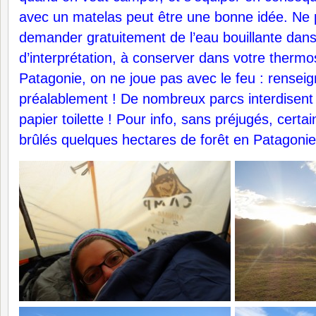
avec un matelas peut être une bonne idée. Ne 
demander gratuitement de l’eau bouillante dans
d’interprétation, à conserver dans votre thermos
Patagonie, on ne joue pas avec le feu : rensei
préalablement ! De nombreux parcs interdisen
papier toilette ! Pour info, sans préjugés, certai
brûlés quelques hectares de forêt en Patagon