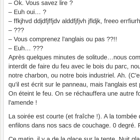
– Ok. Vous savez lire ?
– Euh oui… ?
– ffkjhvd ddjdfjffjdv alddfjfjvh jfldjk, freeo errfiur
– ???
– Vous comprenez l’anglais ou pas ??!!
– Euh… ???
Après quelques minutes de solitude…nous comp
interdit de faire du feu avec le bois du parc, 
notre charbon, ou notre bois industriel. Ah. (C’
qu’il est écrit sur le panneau, mais l’anglais est
On éteint le feu. On se réchauffera une autre 
l’amende !
La soirée est courte (et fraîche !). A la tombée
enfilons dans nos sacs de couchage. 0 degré. Fr
Ce matin, il y a de la glace sur la tente. Nuit g