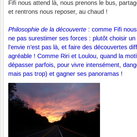
Fifi nous attend là, nous prenons le bus, part
et rentrons nous reposer, au chaud !
Philosophie de la découverte
: comme Fifi nous 
ne pas surestimer ses forces : plutôt choisir un a
l’envie n’est pas là, et faire des découvertes di
agréable ! Comme Riri et Loulou, quand la moti
dépasser parfois, pour vivre intensément, dan
mais pas trop) et gagner ses panoramas !